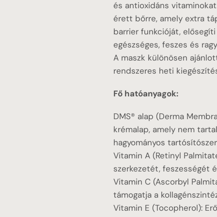
és antioxidáns vitaminokat. 
érett bőrre, amely extra t
barrier funkcióját, elősegít
egészséges, feszes és ra
A maszk különösen ajánlott
rendszeres heti kiegészíté
Fő hatóanyagok:
DMS® alap (Derma Membrane
krémalap, amely nem tartal
hagyományos tartósítószere
Vitamin A (Retinyl Palmitate
szerkezetét, feszességét é
Vitamin C (Ascorbyl Palmita
támogatja a kollagénszintéz
Vitamin E (Tocopherol): Er