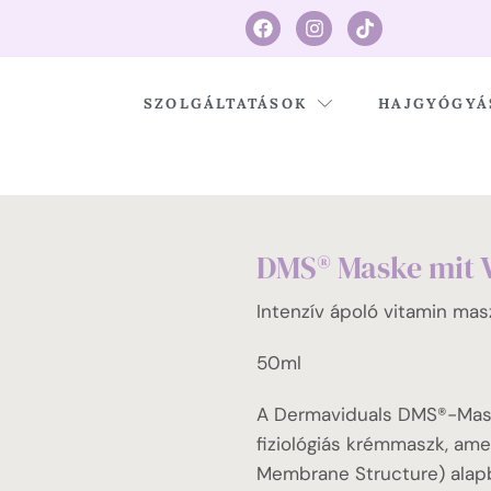
SZOLGÁLTATÁSOK
HAJGYÓGYÁ
DMS® Maske mit 
Intenzív ápoló vitamin mas
50ml
A Dermaviduals DMS®-Mask
fiziológiás krémmaszk, am
Membrane Structure) alap