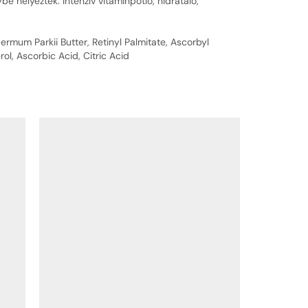
elyezték. Intenzív vitaminpótló, hidratáló,
ermum Parkii Butter, Retinyl Palmitate, Ascorbyl
ol, Ascorbic Acid, Citric Acid