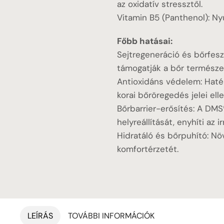
az oxidatív stressztől.
Vitamin B5 (Panthenol): Ny
Főbb hatásai:
Sejtregeneráció és bőrfesze
támogatják a bőr természet
Antioxidáns védelem: Haték
korai bőröregedés jelei elle
Bőrbarrier-erősítés: A DM
helyreállítását, enyhíti az ir
Hidratáló és bőrpuhító: Nö
komfortérzetét.
LEÍRÁS
TOVÁBBI INFORMÁCIÓK