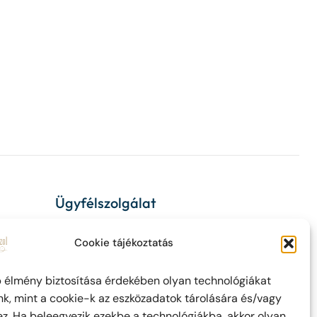
Ügyfélszolgálat
ÁSZF
Cookie tájékoztatás
Adatvédelem
b élmény biztosítása érdekében olyan technológiákat
Impresszum
k, mint a cookie-k az eszközadatok tárolására és/vagy
z. Ha beleegyezik ezekbe a technológiákba, akkor olyan