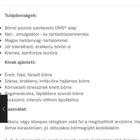
Tulajdonságok:
Bőrrel azonos szerkezetű DMS® alap
Illat-, emulgeátor- és tartósítószermentes
Magas hatóanyag-tartalommal
Jól tolerálható, érzékeny bőrön is
Krémes, komfortos textúra
Kinek ajánlott:
Érett, fakó, fáradt bőrre
Száraz, érzékeny, irritációra hajlamos bőrre
Környezeti stressznek kitett bőrre
Regenerációra, táplálásra szoruló bőrre
Kúraszerű, intenzív otthoni ápoláshoz
Használat:
Vékony vagy közepes rétegben vidd fel a megtisztított arcbőrre. H
illetve kúraszerűen, pl. időszakos bőrmegújító kezelésként.