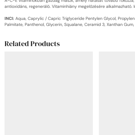
A-C-E vitaminokban gazdag maszk, amely hatását tovább fokozza, h
antioxidáns, regeneráló. Vitaminhiány megelőzésére alkalmazható. I
INCI:
Aqua, Caprylic / Capric Triglyceride Pentylen Glycol, Propylen
Palmitate, Panthenol, Glycerin, Squalane, Ceramid 3, Xanthan Gum, 
Related Products