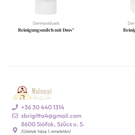
Dermaviduals
Der
Reinigungsmilch mit Dms®
Reini
+36 30 440 1314
sbrigitta4@gmail.com
8600 Siófok, Szűcs u. 5.
/Üzletek háza 1. emeletén/