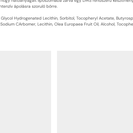
ogy hatóanyagait liposzómába zárva egy DMS rendszerű készítménybe h
ntenzív ápolásra szoruló bőrre.
 Glycol Hydrogenated Lecithin, Sorbitol, Tocopheryl Acetate, Butyrosp
Sodium CArbomer, Lecithin, Olea Europaea Fruit Oil, Alcohol, Tocopher