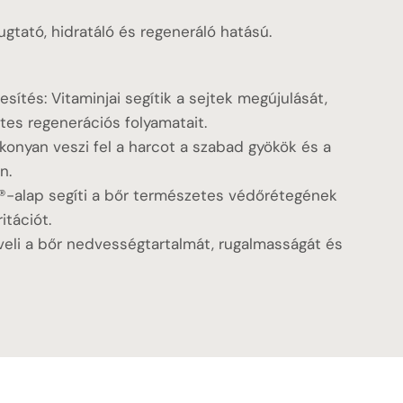
ugtató, hidratáló és regeneráló hatású.
sítés: Vitaminjai segítik a sejtek megújulását,
es regenerációs folyamatait.
onyan veszi fel a harcot a szabad gyökök és a
n.
S®-alap segíti a bőr természetes védőrétegének
ritációt.
veli a bőr nedvességtartalmát, rugalmasságát és