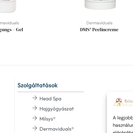
maviduals
Dermaviduals
gungs – Gel
DMS® Peelincreme
Szolgáltatások
Head Spa
Hajgyógyászat
A legjob
Milsys®
használun
Dermaviduals®
eléréséhe