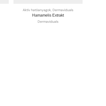
Aktív hatóanyagok
,
Dermaviduals
Hamamelis Extrakt
V
Dermaviduals