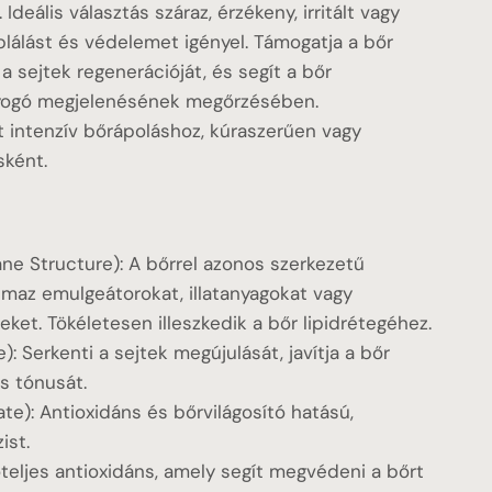
Ideális választás száraz, érzékeny, irritált vagy
áplálást és védelemet igényel. Támogatja a bőr
i a sejtek regenerációját, és segít a bőr
gyogó megjelenésének megőrzésében.
 intenzív bőrápoláshoz, kúraszerűen vagy
sként.
 Structure): A bőrrel azonos szerkezetű
maz emulgeátorokat, illatanyagokat vagy
ket. Tökéletesen illeszkedik a bőr lipidrétegéhez.
): Serkenti a sejtek megújulását, javítja a bőr
s tónusát.
te): Antioxidáns és bőrvilágosító hatású,
ist.
őteljes antioxidáns, amely segít megvédeni a bőrt