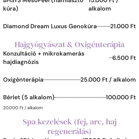
BHSYS MesoPeel (hámlasztó
15.000 Ft /
kúra)
alkalom
Diamond Dream Luxus Genokúra
21.000 Ft
Hajgyógyászat & Oxigénterápia
Konzultáció + mikrokamerás
6.500 Ft
hajdiagnózis
Oxigénterápia
25.000 Ft / alkalom
Bérlet (5 alkalom)
100.000 Ft
20.000 Ft / alkalom
Spa kezelések (fej, arc, haj
regenerálás)