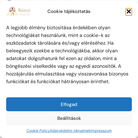
Szűcs u. 5.
Dermaviduals®
/Üzletek háza 1.
Cookie tájékoztatás
BHSYS®
emeletén/
A legjobb élmény biztosítása érdekében olyan
technológiákat használunk, mint a cookie-k az
eszközadatok tárolására és/vagy eléréséhez. Ha
Szabadalmi védjegy oltalom alatt áll. (azonosító
beleegyezik ezekbe a technológiákba, akkor olyan
szám: 223 798) Az oldalon megjelent írásokat és
adatokat dolgozhatunk fel ezen az oldalon, mint a
fényképeket a szerzői jogról szóló 1999. évi LXXVI.
böngészési viselkedés vagy az egyedi azonosítók. A
törvény értelmében Csanádyné Soós Brigitta
hozzájárulás elmulasztása vagy visszavonása bizonyos
személyes engedélye nélkül máshol közzétenni tilos.
funkciókat és funkciókat hátrányosan érinthet.
Ez alól kivételt képez, ha csak az írás első egy-két
sorát tüntetik fel, majd a folytatásért az oldalra
kattintva jut el az olvasó!
Elfogad
Madmazel Holistic Beauty © 2026 Minden jog
Beállítások
fenntartva!
Cookie Policy
Adatvédelmi irányelvek
Impresszum