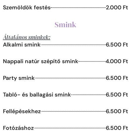
Szemöldök festés
2.000 Ft
Smink
Általános sminkek:
Alkalmi smink
6.500 Ft
Nappali natúr szépítő smink
4.000 Ft
Party smink
6.500 Ft
Tabló- és ballagási smink
6.500 Ft
Fellépésekhez
6.500 Ft
Fotózáshoz
6.500 Ft