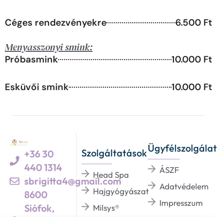
Céges rendezvényekre
6.500 Ft
Menyasszonyi smink:
Próbasmink
10.000 Ft
Esküvői smink
10.000 Ft
Ügyfélszolgálat
Szolgáltatások
+36 30
440 1314
ÁSZF
Head Spa
sbrigitta4@gmail.com
Adatvédelem
Hajgyógyászat
8600
Impresszum
Siófok,
Milsys®