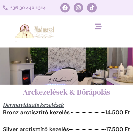
+36 30 440 1314
Arckezelések & Bőrápolás
Árlista
Dermaviduals kezelések
Bronz arctisztító kezelés
14.500 Ft
Silver arctisztító kezelés
17.500 Ft