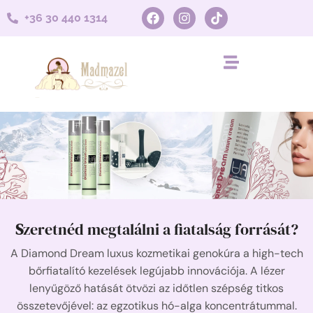
+36 30 440 1314
Diamond Dream
S
zeretnéd megtalálni a fiatalság forrását?
Luxury Genocare
A Diamond Dream luxus kozmetikai genokúra a high-tech
bőrfiatalító kezelések legújabb innovációja. A lézer
lenyűgöző hatását ötvözi az időtlen szépség titkos
összetevőjével: az egzotikus hó-alga koncentrátummal.