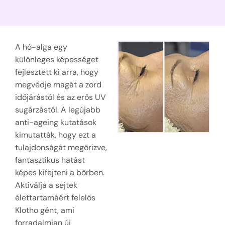
A hó-alga egy
különleges képességet
fejlesztett ki arra, hogy
megvédje magát a zord
időjárástól és az erős UV
sugárzástól. A legújabb
anti-ageing kutatások
kimutatták, hogy ezt a
tulajdonságát megőrizve,
fantasztikus hatást
képes kifejteni a bőrben.
Aktiválja a sejtek
élettartamáért felelős
Klotho gént, ami
forradalmian új