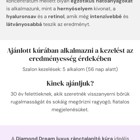
koncentrátum mellett olyan
egzotikus hatóanyagokat
is alkalmazunk, mint a
hernyóselyem
kivonat, a
hyaluronsav
és a
retinol
, amik még
intenzívebbé
és
látványosabbá
teszik az eredményt.
Ajánlott kúrában alkalmazni a kezelést az
eredményesség érdekében​
Szalon kezelések: 5 alkalom (56 nap alatt)
Kinek ajánljuk?
30 év felettieknek, akik szeretnék visszanyerni bőrük
rugalmasságát és sokáig megőrizni ragyogó, fiatalos
megjelenésüket.
A
Diamond Dream luxus ránctalanító kúra
ideális