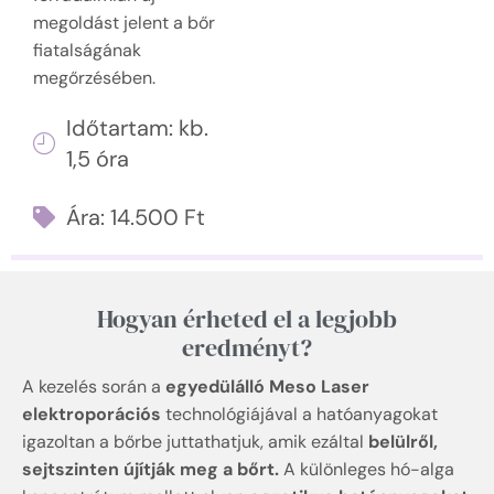
megoldást jelent a bőr
fiatalságának
megőrzésében.
Időtartam: kb.
1,5 óra
Ára: 14.500 Ft
Hogyan érheted el a legjobb
eredményt?
A kezelés során a
egyedülálló Meso Laser
elektroporációs
technológiájával a hatóanyagokat
igazoltan a bőrbe juttathatjuk, amik ezáltal
belülről,
sejtszinten újítják meg a bőrt.
A különleges hó-alga