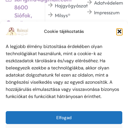
Adatvédelem
Hajgyógyászat
8600
Impresszum
Siófok,
Milsys®
Szűcs u. 5.
Dermaviduals®
/Üzletek háza 1.
Cookie tájékoztatás
BHSYS®
emeletén/
A legjobb élmény biztosítása érdekében olyan
technológiákat használunk, mint a cookie-k az
eszközadatok tárolására és/vagy eléréséhez. Ha
Szabadalmi védjegy oltalom alatt áll. (azonosító
beleegyezik ezekbe a technológiákba, akkor olyan
szám: 223 798) Az oldalon megjelent írásokat és
adatokat dolgozhatunk fel ezen az oldalon, mint a
fényképeket a szerzői jogról szóló 1999. évi LXXVI.
böngészési viselkedés vagy az egyedi azonosítók. A
törvény értelmében Csanádyné Soós Brigitta
hozzájárulás elmulasztása vagy visszavonása bizonyos
személyes engedélye nélkül máshol közzétenni tilos.
funkciókat és funkciókat hátrányosan érinthet.
Ez alól kivételt képez, ha csak az írás első egy-két
sorát tüntetik fel, majd a folytatásért az oldalra
kattintva jut el az olvasó!
Elfogad