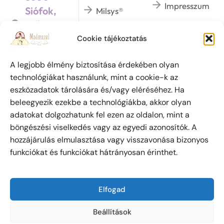
Impresszum
Siófok,
Milsys®
Szűcs u. 5.
Dermaviduals®
/Üzletek háza 1.
Cookie tájékoztatás
BHSYS®
emeletén/
A legjobb élmény biztosítása érdekében olyan
technológiákat használunk, mint a cookie-k az
eszközadatok tárolására és/vagy eléréséhez. Ha
Szabadalmi védjegy oltalom alatt áll. (azonosító
beleegyezik ezekbe a technológiákba, akkor olyan
szám: 223 798) Az oldalon megjelent írásokat és
adatokat dolgozhatunk fel ezen az oldalon, mint a
fényképeket a szerzői jogról szóló 1999. évi LXXVI.
böngészési viselkedés vagy az egyedi azonosítók. A
törvény értelmében Csanádyné Soós Brigitta
hozzájárulás elmulasztása vagy visszavonása bizonyos
személyes engedélye nélkül máshol közzétenni tilos.
funkciókat és funkciókat hátrányosan érinthet.
Ez alól kivételt képez, ha csak az írás első egy-két
sorát tüntetik fel, majd a folytatásért az oldalra
kattintva jut el az olvasó!
Elfogad
Madmazel Holistic Beauty © 2026 Minden jog
Beállítások
fenntartva!