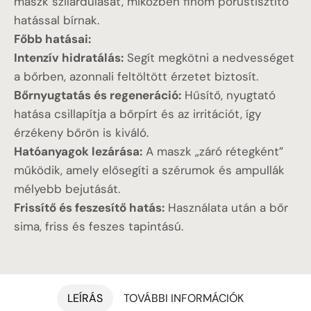
maszk szilárdulását, miközben finom pórustisztító
hatással bírnak.
Főbb hatásai:
Intenzív hidratálás:
Segít megkötni a nedvességet
a bőrben, azonnali feltöltött érzetet biztosít.
Bőrnyugtatás és regeneráció:
Hűsítő, nyugtató
hatása csillapítja a bőrpírt és az irritációt, így
érzékeny bőrön is kiváló.
Hatóanyagok lezárása:
A maszk „záró rétegként”
működik, amely elősegíti a szérumok és ampullák
mélyebb bejutását.
Frissítő és feszesítő hatás:
Használata után a bőr
sima, friss és feszes tapintású.
LEÍRÁS
TOVÁBBI INFORMÁCIÓK