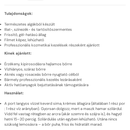
Tulajdonságok:
Természetes algákból készült
Illat-, színezék- és tartósítószermentes
Frissítő, gél-hatású állag
Filmet képez, lehúzható
Professzionális kozmetikai kezelések részeként ajánlott
Kinek ajánlott:
Érzékeny, kipirosodásra hajlamos bőrre
Vízhiányos, száraz bőrre
Aknés vagy rosaceás bőrre nyugtató célból
Bármely professzionális kezelés lezárásaként
Aktív hatóanyagok bejuttatásának támogatására
Használat:
A port langyos vízzel keverd sima, krémes állagúra (általában 1 rész por
: 1 rész víz arányban). Gyorsan dolgozz, mert a maszk hamar szilárdul.
Vidd fel vastag rétegben az arcra (akár szemre és szájra is), és hagyd
hatni 15–20 percig. Szilárdulás után egyben lehúzható. Utána nincs
szükség lemosásra – a bőr puha, friss és hidratált marad.