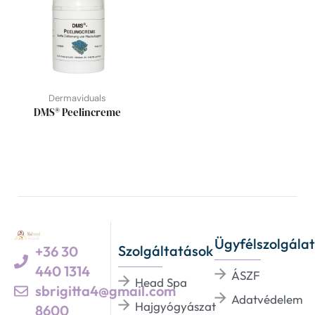
Dermaviduals
DMS® Peelincreme
Ügyfélszolgálat
Szolgáltatások
+36 30
440 1314
ÁSZF
Head Spa
sbrigitta4@gmail.com
Adatvédelem
Hajgyógyászat
8600