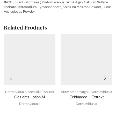
INCI:
SolumDiatomeae ( DiatomaceousEarth), Algin, Calcium Sulfate
Hydrate, Tetrasodium Pyrophosphate, Spirulina Maxima Powder, Fucus
Vesiculosus Powder
Related Products
Dermaviduals
,
Speciális Tonikok
Aktív hatóanyagok
,
Dermaviduals
Gesichts Lotion M
Echinacea – Extrakt
Dermaviduals
Dermaviduals