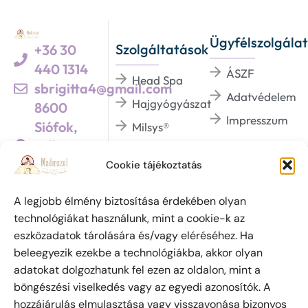
Ügyfélszolgálat
Szolgáltatások
+36 30
440 1314
ÁSZF
Head Spa
sbrigitta4@gmail.com
Adatvédelem
Hajgyógyászat
8600
Impresszum
Siófok,
Milsys®
Szűcs u. 5.
Dermaviduals®
/Üzletek háza 1.
Cookie tájékoztatás
BHSYS®
emeletén/
A legjobb élmény biztosítása érdekében olyan
technológiákat használunk, mint a cookie-k az
eszközadatok tárolására és/vagy eléréséhez. Ha
Szabadalmi védjegy oltalom alatt áll. (azonosító
beleegyezik ezekbe a technológiákba, akkor olyan
szám: 223 798) Az oldalon megjelent írásokat és
adatokat dolgozhatunk fel ezen az oldalon, mint a
fényképeket a szerzői jogról szóló 1999. évi LXXVI.
böngészési viselkedés vagy az egyedi azonosítók. A
törvény értelmében Csanádyné Soós Brigitta
hozzájárulás elmulasztása vagy visszavonása bizonyos