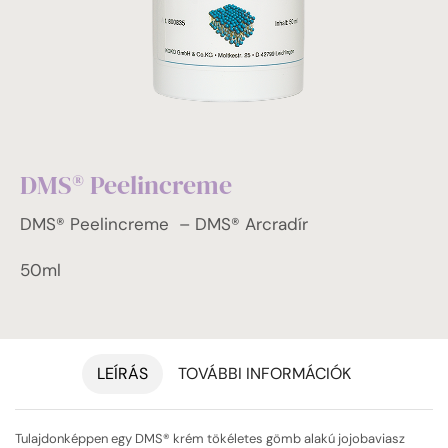
DMS® Peelincreme
DMS® Peelincreme – DMS® Arcradír
50ml
LEÍRÁS
TOVÁBBI INFORMÁCIÓK
Tulajdonképpen egy DMS® krém tökéletes gömb alakú jojobaviasz