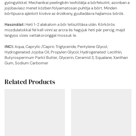
gyöngyökkel. Mechanikai peelingkén texfoliálja a bőrfelszínt, azonban a
jojobaviasz menet közben folyamatosan puhítja a bőrt. Minden
bőrtípusra ajánlott kivéve az érzékeny, gyulladásra hajlamos bőrök.
Használat:
Heti 1-2 alakalom a bőr letisztítása után. Körkörös
mozdulatokkal fel kell vinni az arcra és hagyjuk heti pár percig, majd
langyos vizes vattakoronggal mossuk le.
INCI:
Aqua, Caprylic /Capric Triglyceride, Pentylene Glycol,
Hydrogenated Jojoba Oil, Propylen Glycol, Hydrogenated Lecithin,
Butyrospermum Parkii Butter, Glycerin, Ceramid 3, Squalane, Xanthan
Gum, Sodium Carbomer
Related Products