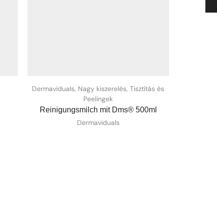
Dermaviduals
,
Nagy kiszerelés
,
Tisztítás és
Dermav
Peelingek
Reinigungsmilch mit Dms® 500ml
Dermaviduals