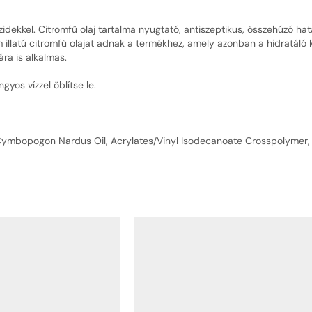
zidekkel. Citromfű olaj tartalma nyugtató, antiszeptikus, összehúzó hat
itrom illatú citromfű olajat adnak a termékhez, amely azonban a hidra
ára is alkalmas.
gyos vízzel öblítse le.
, Cymbopogon Nardus Oil, Acrylates/Vinyl Isodecanoate Crosspolymer,