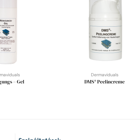
maviduals
Dermaviduals
gungs – Gel
DMS® Peelincreme