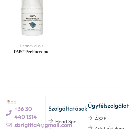
Dermaviduals
DMS® Peelincreme
Ügyfélszolgálat
Szolgáltatások
+36 30
440 1314
ÁSZF
Head Spa
sbrigitta4@gmail.com
Adatvédelem