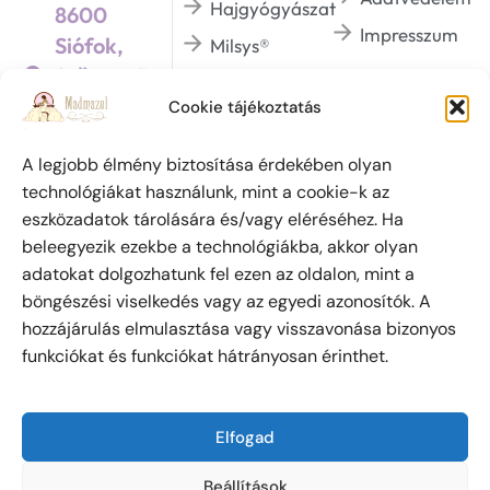
Hajgyógyászat
8600
Impresszum
Siófok,
Milsys®
Szűcs u. 5.
Dermaviduals®
/Üzletek háza 1.
Cookie tájékoztatás
BHSYS®
emeletén/
A legjobb élmény biztosítása érdekében olyan
technológiákat használunk, mint a cookie-k az
eszközadatok tárolására és/vagy eléréséhez. Ha
Szabadalmi védjegy oltalom alatt áll. (azonosító
beleegyezik ezekbe a technológiákba, akkor olyan
szám: 223 798) Az oldalon megjelent írásokat és
adatokat dolgozhatunk fel ezen az oldalon, mint a
fényképeket a szerzői jogról szóló 1999. évi LXXVI.
böngészési viselkedés vagy az egyedi azonosítók. A
törvény értelmében Csanádyné Soós Brigitta
hozzájárulás elmulasztása vagy visszavonása bizonyos
személyes engedélye nélkül máshol közzétenni tilos.
funkciókat és funkciókat hátrányosan érinthet.
Ez alól kivételt képez, ha csak az írás első egy-két
sorát tüntetik fel, majd a folytatásért az oldalra
kattintva jut el az olvasó!
Elfogad
Madmazel Holistic Beauty © 2026 Minden jog
Beállítások