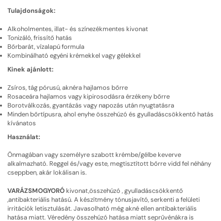
Tulajdonságok:
Alkoholmentes, illat- és színezékmentes kivonat
Tonizáló, frissítő hatás
Bőrbarát, vízalapú formula
Kombinálható egyéni krémekkel vagy gélekkel
Kinek ajánlott:
Zsíros, tág pórusú, aknéra hajlamos bőrre
Rosaceára hajlamos vagy kipirosodásra érzékeny bőrre
Borotválkozás, gyantázás vagy napozás után nyugtatásra
Minden bőrtípusra, ahol enyhe összehúzó és gyulladáscsökkentő hatás
kívánatos
Használat:
Önmagában vagy személyre szabott krémbe/gélbe keverve
alkalmazható. Reggel és/vagy este, megtisztított bőrre vidd fel néhány
cseppben, akár lokálisan is.
VARÁZSMOGYORÓ
kivonat,összehúzó , gyulladáscsökkentő
,antibakteriális hatású. A készítmény tónusjavító, serkenti a felületi
irritációk letisztulását. Javasolható még akné ellen antibakteriális
hatása miatt. Véredény összehúzó hatása miatt seprűvénákra is