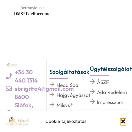
Dermaviduals
DMS® Peelincreme
Ügyfélszolgálat
Szolgáltatások
+36 30
440 1314
ÁSZF
Head Spa
sbrigitta4@gmail.com
Adatvédelem
Hajgyógyászat
8600
Impresszum
Siófok,
Milsys®
Szűcs u. 5.
Dermaviduals®
/Üzletek háza 1.
Cookie tájékoztatás
BHSYS®
emeletén/