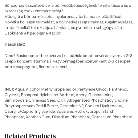
Bőrazonos összetevőivel a bőr védőképességének fenntartására és a
szárazság csökkentésére szolgál.
Elősegíti a bőr természetes hyaluronsav tartalmának előállítását.
Növeli a kollagén termelést, a bőr nedvességtartalmát, rugalmasságát,
irritáció nélkül fokozhatja a hámlást, és gyorsítja a sebgyógyulást.
Csökkenti a hiperpigmentációt.
Használat:
Dms® Basiscreme -be keverve (kis báziskrémet tenyérbe nyomva 2-3
csepp koncentrátummal) vagy önmagában szérumként 2-3 cseppet
bőrre csepegtetni, finoman elkenni.
INCI:
Aqua, Alcohol, Methylpropanediol, Pentylene Glycol, Panthenol,
Glycerin, Phosphatidylcholine, Sorbitol, Acetyl Glucosamine,
Simmondsia Chinensis Seed Oil, Hydrogenated Phosphatidylcholine,
Butyrospermum Parkii Butter, Ceramide NP, Sodium Hyaluronate,
Caprylic/Capric Triglyceride, Squalane, Hydroxypropyl Starch
Phosphate, Xanthan Gum, Disodium Phosphate, Potassium Phosphate
Related Products