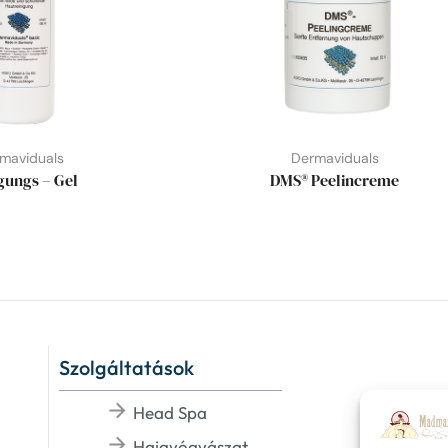
maviduals
Dermaviduals
gungs – Gel
DMS® Peelincreme
Szolgáltatások
Head Spa
Hajgyógyászat