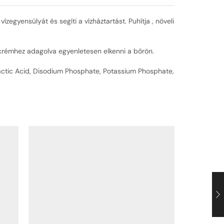
 vízegyensúlyát és segíti a vízháztartást. Puhítja , növeli
krémhez adagolva egyenletesen elkenni a bőrön.
, Lactic Acid, Disodium Phosphate, Potassium Phosphate,