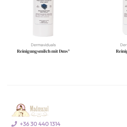
Dermaviduals
Der
Reinigungsmilch mit Dms®
Reini
+36 30 440 1314