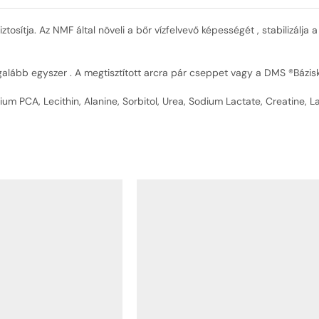
ztosítja. Az NMF által növeli a bőr vízfelvevő képességét , stabilizálja a
alább egyszer . A megtisztított arcra pár cseppet vagy a DMS ®Bázis
dium PCA, Lecithin, Alanine, Sorbitol, Urea, Sodium Lactate, Creatine