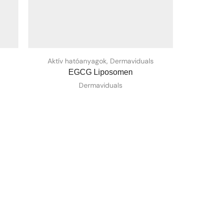
Aktív hatóanyagok
,
Dermaviduals
Aktív
EGCG Liposomen
Hyal
Dermaviduals