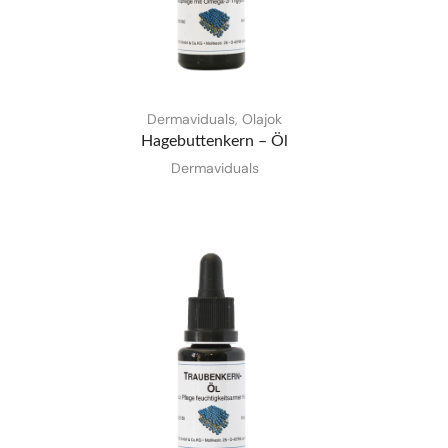
Dermaviduals
,
Olajok
Hagebuttenkern – Öl
Dermaviduals