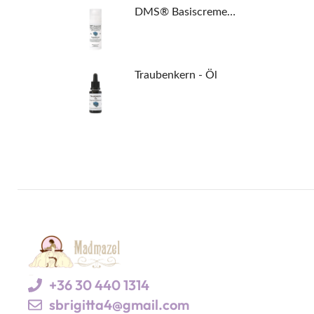
DMS® Basiscreme High Classic Plus
Traubenkern - Öl
+36 30 440 1314
sbrigitta4@gmail.com