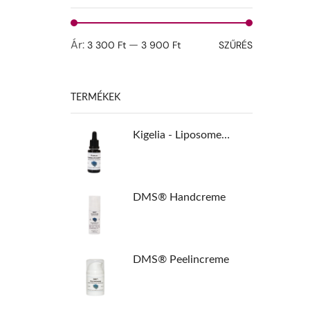
Ár:
—
3 300 Ft
3 900 Ft
SZŰRÉS
TERMÉKEK
Kigelia - Liposomen - Konzentrat
DMS® Handcreme
DMS® Peelincreme