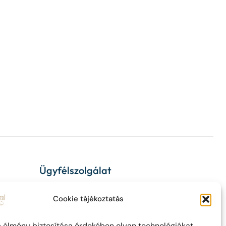
Ügyfélszolgálat
ÁSZF
Cookie tájékoztatás
Adatvédelem
b élmény biztosítása érdekében olyan technológiákat