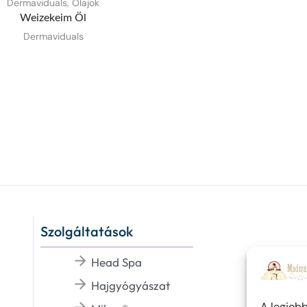
Dermaviduals
,
Olajok
Weizekeim Öl
Dermaviduals
Szolgáltatások
Head Spa
Hajgyógyászat
A legjob