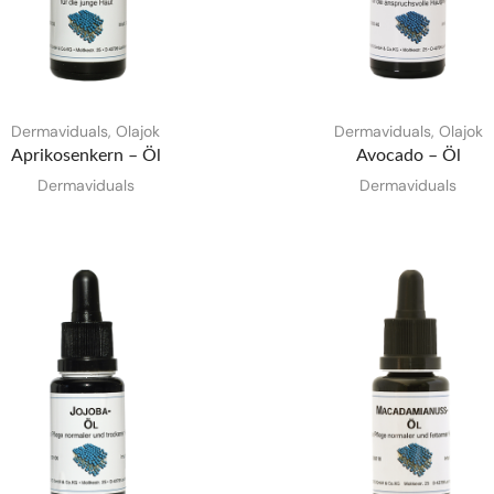
Dermaviduals
,
Olajok
Dermaviduals
,
Olajok
Aprikosenkern – Öl
Avocado – Öl
Dermaviduals
Dermaviduals