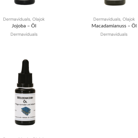
Dermaviduals
,
Olajok
Dermaviduals
,
Olajok
Jojoba – Öl
Macadamianuss – Öl
Dermaviduals
Dermaviduals