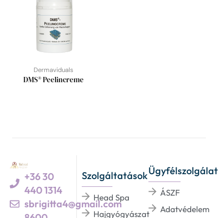
Dermaviduals
DMS® Peelincreme
Ügyfélszolgálat
Szolgáltatások
+36 30
440 1314
ÁSZF
Head Spa
sbrigitta4@gmail.com
Adatvédelem
Hajgyógyászat
8600