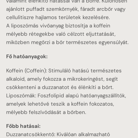
valamint élénkítő hatással van a bőrre. Különösen
ajánlott puffadt szemkörnyék, fáradt arcbőr vagy
cellulitiszre hajlamos területek kezelésére.
A liposzómás vivőanyag biztosítja a koffein
mélyebb rétegekbe való célzott eljuttatását,
miközben megőrzi a bőr természetes egyensúlyát.
Fő hatóanyagok:
Koffein (Coffein): Stimuláló hatású természetes
alkaloid, amely fokozza a mikrokeringést, segít
csökkenteni a duzzanatot és élénkíti a bőrt.
Liposzómák: Foszfolipid alapú hatóanyagszállítók,
amelyek lehetővé teszik a koffein fokozatos,
mélyebb felszívódását a bőrben.
Főbb hatásai:
Duzzanatcsökkentő: Kiválóan alkalmazható