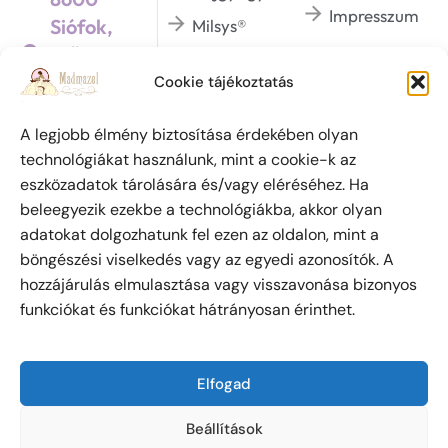
Impresszum
Siófok,
Milsys®
Szűcs u. 5.
Dermaviduals®
/Üzletek háza 1.
Cookie tájékoztatás
BHSYS®
emeletén/
A legjobb élmény biztosítása érdekében olyan
technológiákat használunk, mint a cookie-k az
eszközadatok tárolására és/vagy eléréséhez. Ha
Szabadalmi védjegy oltalom alatt áll. (azonosító
beleegyezik ezekbe a technológiákba, akkor olyan
szám: 223 798) Az oldalon megjelent írásokat és
adatokat dolgozhatunk fel ezen az oldalon, mint a
fényképeket a szerzői jogról szóló 1999. évi LXXVI.
böngészési viselkedés vagy az egyedi azonosítók. A
törvény értelmében Csanádyné Soós Brigitta
hozzájárulás elmulasztása vagy visszavonása bizonyos
személyes engedélye nélkül máshol közzétenni tilos.
funkciókat és funkciókat hátrányosan érinthet.
Ez alól kivételt képez, ha csak az írás első egy-két
sorát tüntetik fel, majd a folytatásért az oldalra
kattintva jut el az olvasó!
Elfogad
Madmazel Holistic Beauty © 2026 Minden jog
Beállítások