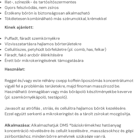
Illat-, színezék- és tartósítószermentes
Gyors felszívódás, nem zsíros
Érzékeny bőrön is biztonságosan alkalmazható
Tökéletesen kombinálható más szérumokkal, krémekkel
Kinek ajánlott:
Puffadt, fáradt szemkörnyékre
Vízvisszatartásra hajlamos bőrterületekre
Cellulitiszes, petyhüdt bőrfelületre (pl. comb, has, felkar)
Fáradt, fakó arcbőr élénkítésére
Érett bőr mikrokeringésének támogatására
Használat:
Reggel és/vagy este néhány csepp koffein liposzómás koncentrátumot
vigyél fel a problémás területekre, majd finoman masszírozd be.
Használható önmagában vagy más bőrápoló készítményekbe keverve
(pl. szemkörnyékápoló, testápoló).
Javasolt az atrófiás , striás, és cellulitra hajlamos bőrök kezelésére.
Ezzel együtt serkenti a mikrokeringést és a tárolt zsírokat mozgósítja.
Alkalmazása:
Alkalmazhatjuk DMS ®báziskrémekhez hatóanyag
koncentráció növelésére és cellulit kezelésére , masszázsokhoz és gépi
zsírbontáshoz, minden bőrre amelynek szüksége van rá.