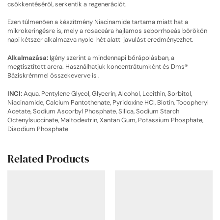
csökkentéséről, serkentik a regenerációt.
Ezen túlmenően a készítmény Niacinamide tartama miatt hat a
mikrokeringésre is, mely a rosaceára hajlamos seborrhoeás bőrökön
napi kétszer alkalmazva nyolc hét alatt javulást eredményezhet.
Alkalmazása:
Igény szerint a mindennapi bőrápolásban, a
megtisztított arcra. Használhatjuk koncentrátumként és Dms®
Báziskrémmel összekeverve is .
INCI:
Aqua, Pentylene Glycol, Glycerin, Alcohol, Lecithin, Sorbitol,
Niacinamide, Calcium Pantothenate, Pyridoxine HCI, Biotin, Tocopheryl
Acetate, Sodium Ascorbyl Phosphate, Silica, Sodium Starch
Octenylsuccinate, Maltodextrin, Xantan Gum, Potassium Phosphate,
Disodium Phosphate
Related Products