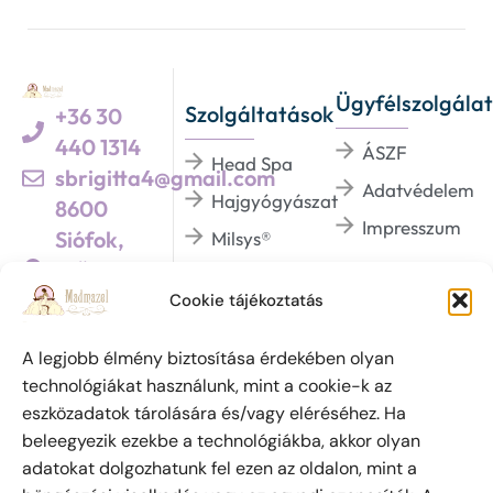
Ügyfélszolgálat
Szolgáltatások
+36 30
440 1314
ÁSZF
Head Spa
sbrigitta4@gmail.com
Adatvédelem
Hajgyógyászat
8600
Impresszum
Siófok,
Milsys®
Szűcs u. 5.
Dermaviduals®
/Üzletek háza 1.
Cookie tájékoztatás
BHSYS®
emeletén/
A legjobb élmény biztosítása érdekében olyan
technológiákat használunk, mint a cookie-k az
eszközadatok tárolására és/vagy eléréséhez. Ha
Szabadalmi védjegy oltalom alatt áll. (azonosító
beleegyezik ezekbe a technológiákba, akkor olyan
szám: 223 798) Az oldalon megjelent írásokat és
adatokat dolgozhatunk fel ezen az oldalon, mint a
fényképeket a szerzői jogról szóló 1999. évi LXXVI.